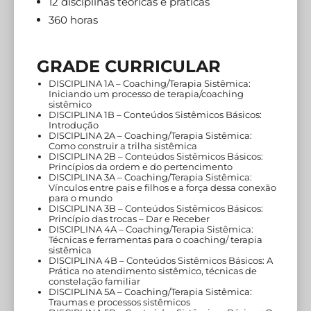
12 disciplinas teóricas e práticas
360 horas
GRADE CURRICULAR
DISCIPLINA 1A – Coaching/Terapia Sistêmica:
Iniciando um processo de terapia/coaching
sistêmico
DISCIPLINA 1B – Conteúdos Sistêmicos Básicos:
Introdução
DISCIPLINA 2A – Coaching/Terapia Sistêmica:
Como construir a trilha sistêmica
DISCIPLINA 2B – Conteúdos Sistêmicos Básicos:
Princípios da ordem e do pertencimento
DISCIPLINA 3A – Coaching/Terapia Sistêmica:
Vínculos entre pais e filhos e a força dessa conexão
para o mundo
DISCIPLINA 3B – Conteúdos Sistêmicos Básicos:
Princípio das trocas – Dar e Receber
DISCIPLINA 4A – Coaching/Terapia Sistêmica:
Técnicas e ferramentas para o coaching/ terapia
sistêmica
DISCIPLINA 4B – Conteúdos Sistêmicos Básicos: A
Prática no atendimento sistêmico, técnicas de
constelação familiar
DISCIPLINA 5A – Coaching/Terapia Sistêmica:
Traumas e processos sistêmicos