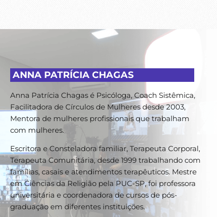
ANNA PATRÍCIA CHAGAS
Anna Patrícia Chagas é Psicóloga, Coach Sistêmica,
Facilitadora de Círculos de Mulheres desde 2003,
Mentora de mulheres profissionais que trabalham
com mulheres.
Escritora e Consteladora familiar, Terapeuta Corporal,
Terapeuta Comunitária, desde 1999 trabalhando com
famílias, casais e atendimentos terapêuticos. Mestre
em Ciências da Religião pela PUC-SP, foi professora
universitária e coordenadora de cursos de pós-
graduação em diferentes instituições.