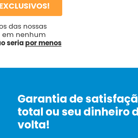
EXCLUSIVOS!
os das nossas
os em nenhum
o seria
por menos
Garantia de satisfaç
total ou seu dinheiro 
volta!