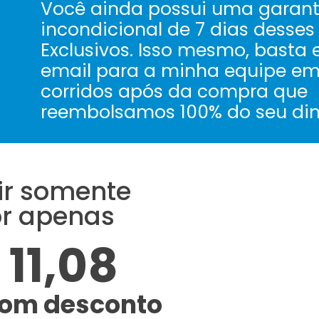
Você ainda possui uma garant
incondicional de 7 dias desse
Exclusivos. Isso mesmo, basta 
email para a minha equipe em 
corridos após da compra que
reembolsamos 100% do seu din
ir somente
or apenas
 11,08
om desconto