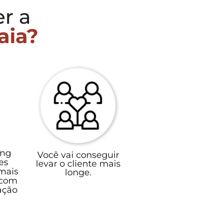
er a
aia?
ing
Você vai conseguir
es
levar o cliente mais
mais
longe.
 com
ação