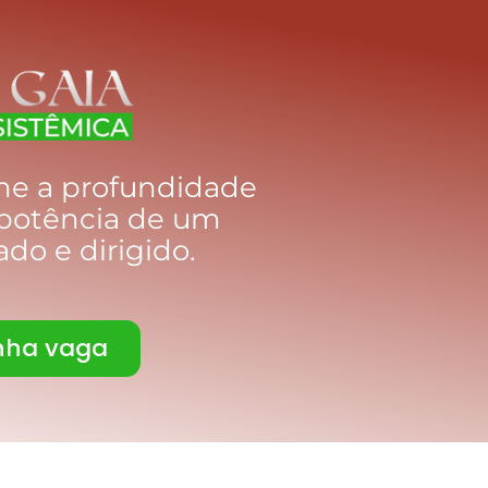
ne a profundidade
 potência de um
do e dirigido.
inha vaga