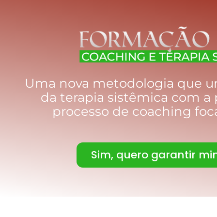
Uma nova metodologia que u
da terapia sistêmica com a
processo de coaching foca
Sim, quero garantir m