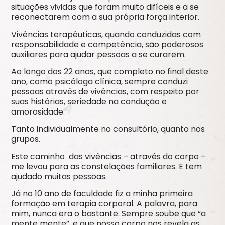
situações vividas que foram muito difíceis
e
a
se
reconectarem com a sua própria força interior.
Vivências terapêuticas, quando conduzidas com
responsabilidade e competência, são poderosos
auxiliares para ajudar pessoas a se curarem.
Ao longo dos
22
anos
,
que completo no final deste
ano, como psicóloga clínica, sempre conduzi
pessoas através de vivências, com respeito por
suas histórias, seriedade na condução e
amorosidade.
Tanto individualmente no consultório, quanto nos
grupos.
Este caminho das vivências – através do corpo –
me levou para as constelações familiares. E tem
ajudado muitas pessoas.
Já n
o 1
0
ano de faculdade fiz a minha primeira
formação em terapia corporal. A palavra, p
a
ra
mim, nunca era o bastante. Sempre soube que “a
mente mente”, e que nosso corpo nos revela as