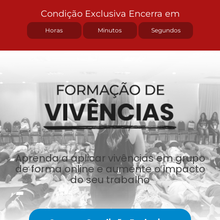
Condição Exclusiva Encerra em
Horas
Minutos
Segundos
Aprenda a aplicar vivências em grupo
de forma online e aumente o impacto
do seu trabalho