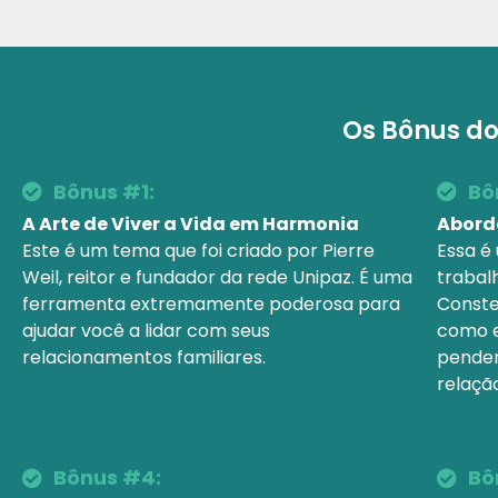
Os Bônus do
Bônus #1:​
Bô
A Arte de Viver a Vida em Harmonia
Abord
Este é um tema que foi criado por Pierre
Essa é
Weil, reitor e fundador da rede Unipaz. É uma
trabalh
ferramenta extremamente poderosa para
Conste
ajudar você a lidar com seus
como e
relacionamentos familiares.
penden
relação
Bônus #4:​
Bô