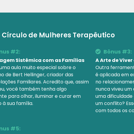
 Círculo de Mulheres Terapêutico
nus #2:​
Bônus #3:​
agem Sistêmica com as Famílias
A Arte de Viver
 uma aula muito especial sobre o
Outra ferrament
o de Bert Hellinger, criador das
é aplicada em e
lações Familiares. Acredito que, assim
no relacionamen
u, você também tenha algo
nunca viveu um 
te para olhar, iluminar e curar em
uma dificuldade
 à sua família.
um conflito? Es
com todos os con
nus #5:​