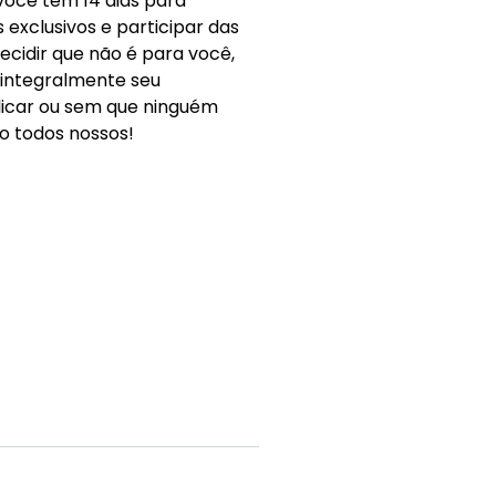
 você tem 14 dias para
exclusivos e participar das
 decidir que não é para você,
 integralmente seu
licar ou sem que ninguém
ão todos nossos!